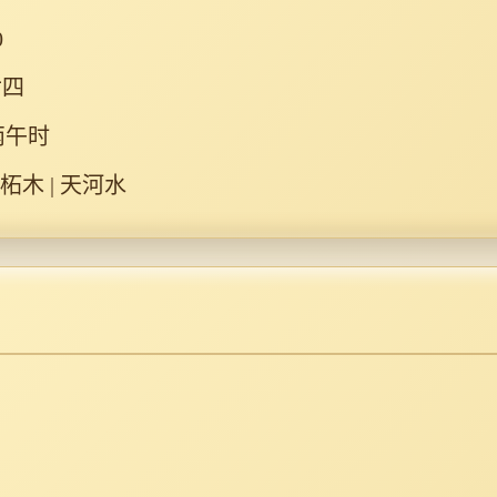
0
廿四
丙午时
桑柘木 | 天河水