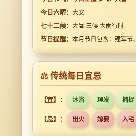
今日六曜：
大安
七十二候：
大暑 三候 大雨行时
节日提醒：
本月节日包含：建军节
⚖️ 传统每日宜忌
【宜】：
沐浴
理发
捕捉
【忌】：
出火
嫁娶
入宅