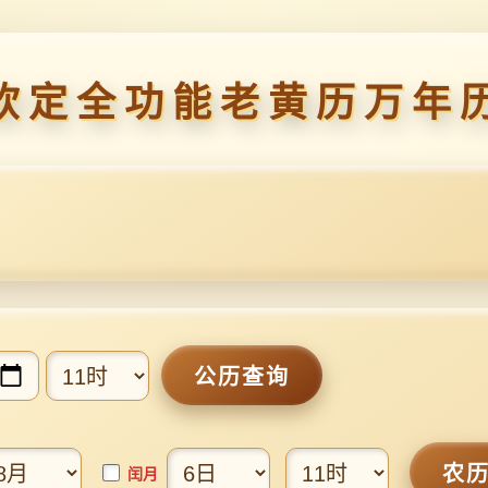
钦定全功能老黄历万年
公历查询
农
闰月