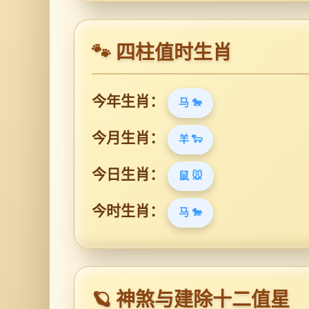
🐾 四柱值时生肖
今年生肖：
马 🐎
今月生肖：
羊 🐑
今日生肖：
鼠 🐭
今时生肖：
马 🐎
🪐 神煞与建除十二值星