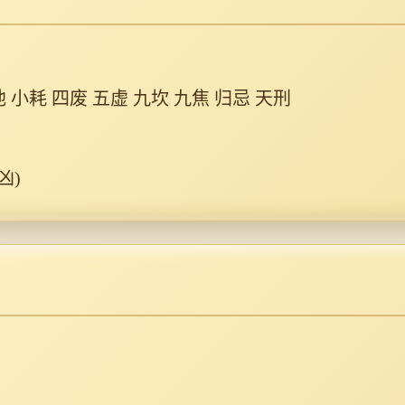
池 小耗 四废 五虚 九坎 九焦 归忌 天刑
凶)