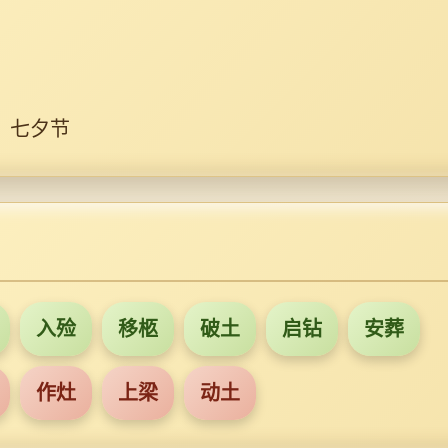
、七夕节
入殓
移柩
破土
启钻
安葬
作灶
上梁
动土