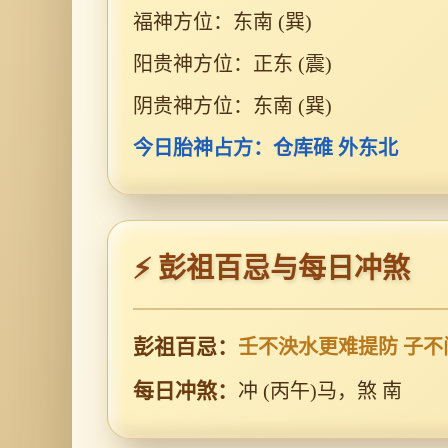
福神方位：东南 (巽)
阳贵神方位：正东 (震)
阴贵神方位：东南 (巽)
今日胎神占方：仓库碓 外东北
⚡ 彭祖百忌与每日冲煞
彭祖百忌：
壬不泱水更难提防 子
每日冲煞：
冲 (丙午)马，煞 南