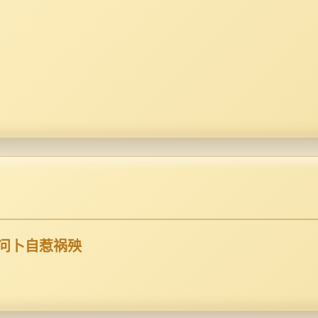
不问卜自惹祸殃